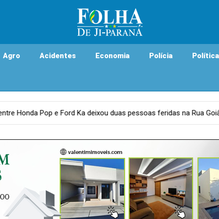
Agro
Acidentes
Economia
Polícia
Política
deixou duas pessoas feridas na Rua Goiânia com a Rua T-23 em Ji-