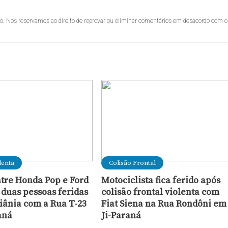
lo. Nos reservamos ao direito de reprovar ou eliminar comentários em desacordo com o
lenta
Colisão Frontal
ntre Honda Pop e Ford
Motociclista fica ferido após
 duas pessoas feridas
colisão frontal violenta com
iânia com a Rua T-23
Fiat Siena na Rua Rondôni em
aná
Ji-Paraná