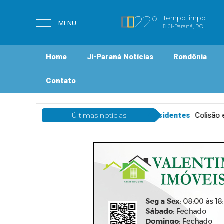
22°
Tempo limpo
MENU
Ji-Paraná, RO
Home
Ji-Paraná Notícias
Rondônia
Contato
 de Ji-Paraná
Acidentes
Últimas notícias
Colisão entre Honda Pop e Ford Ka 