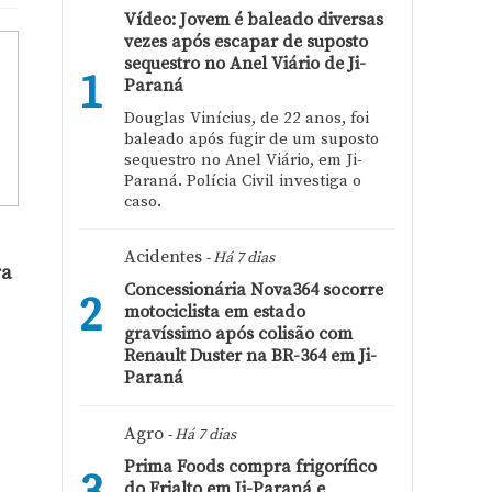
Vídeo: Jovem é baleado diversas
vezes após escapar de suposto
sequestro no Anel Viário de Ji-
1
Paraná
Douglas Vinícius, de 22 anos, foi
baleado após fugir de um suposto
sequestro no Anel Viário, em Ji-
Paraná. Polícia Civil investiga o
caso.
Acidentes
- Há 7 dias
ra
Concessionária Nova364 socorre
2
motociclista em estado
gravíssimo após colisão com
Renault Duster na BR-364 em Ji-
Paraná
Agro
- Há 7 dias
Prima Foods compra frigorífico
do Frialto em Ji-Paraná e