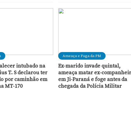
u
Ameaça e Fuga da PM
falecer intubado na
Ex-marido invade quintal,
ius T. S declarou ter
ameaça matar ex-companhei
do por caminhão em
em Ji-Paraná e foge antes da
na MT-170
chegada da Polícia Militar