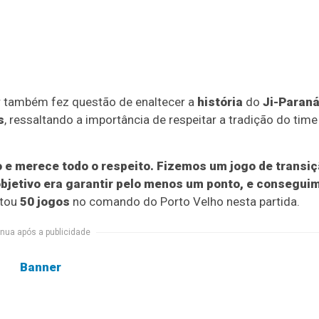
or também fez questão de enaltecer a
história
do
Ji-Paran
s
, ressaltando a importância de respeitar a tradição do time
 e merece todo o respeito. Fizemos um jogo de transiç
objetivo era garantir pelo menos um ponto, e consegui
etou
50 jogos
no comando do Porto Velho nesta partida.
nua após a publicidade