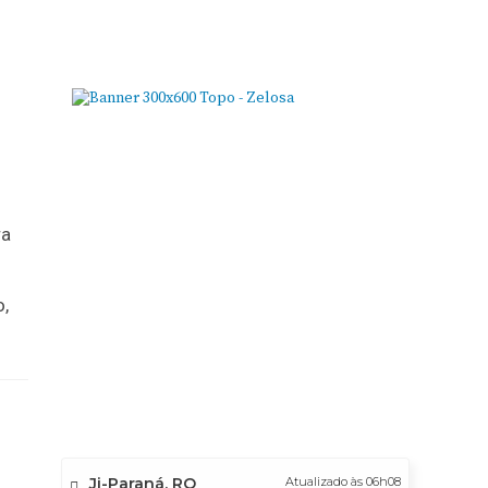
ra
o,
Ji-Paraná, RO
Atualizado às 06h08