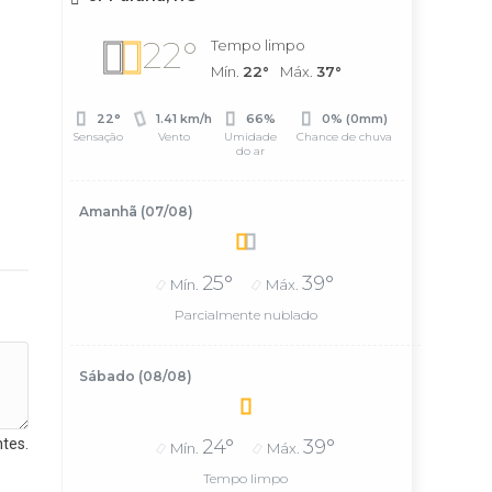
22°
Tempo limpo
Mín.
22°
Máx.
37°
22°
1.41 km/h
66%
0% (0mm)
Sensação
Vento
Umidade
Chance de chuva
do ar
Amanhã (07/08)
25°
39°
Mín.
Máx.
Parcialmente nublado
Sábado (08/08)
tes.
24°
39°
Mín.
Máx.
Tempo limpo