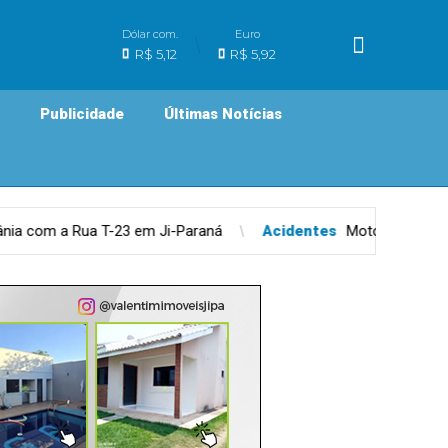
Dólar com.
Euro
R$ 5,12
R$ 5,92
Publicidade
Últimas Notícias
Paraná
Acidentes
Motociclista fica ferido após colisão fron