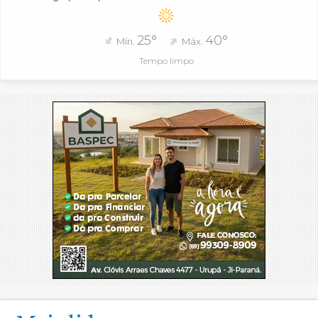
25°
40°
Mín.
Máx.
Tempo limpo