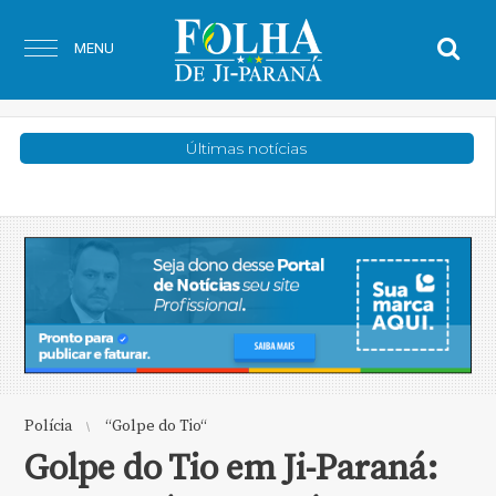
MENU
Últimas notícias
Acidentes
Kombi perde o controle, invade calçada
Polícia
“Golpe do Tio“
Golpe do Tio em Ji-Paraná: