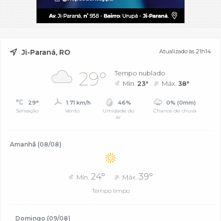
Ji-Paraná, RO
Atualizado às 21h14
29°
Tempo nublado
Mín.
23°
Máx.
38°
29°
1.71 km/h
46%
0% (0mm)
Sensação
Vento
Umidade do
Chance de chuva
ar
Amanhã (08/08)
24°
39°
Mín.
Máx.
Tempo limpo
Domingo (09/08)