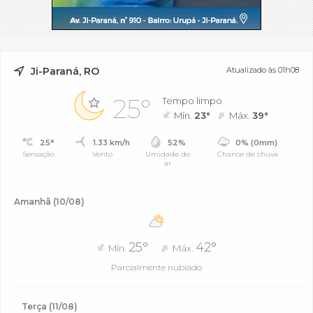
Ji-Paraná, RO
Atualizado às 01h08
25°
Tempo limpo
Mín.
23°
Máx.
39°
25°
1.33 km/h
52%
0% (0mm)
Sensação
Vento
Umidade do
Chance de chuva
ar
Amanhã (10/08)
25°
42°
Mín.
Máx.
Parcialmente nublado
Terça (11/08)