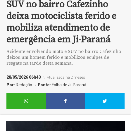
SUV no bairro Cafezinho
deixa motociclista ferido e
mobiliza atendimento de
emergência em Ji-Paraná
Acidente envolvendo moto e SUV no bairro Cafezinho
deixou um homem ferido e mobilizou equipes de
resgate na tarde desta semana.
28/05/2026 06h43
Atualizada há 2 meses
Por:
Redação
Fonte:
Folha de Ji-Paraná