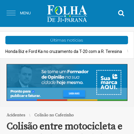
MENU
Últimas notícias
a R. Teresina
Polícia
Vídeo: PRF apreende mais de 1 tonelada 
Acidentes
Colisão no Cafezinho
Colisão entre motocicleta e