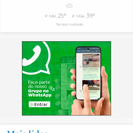
25°
39°
Mín.
Máx.
Tempo nublado