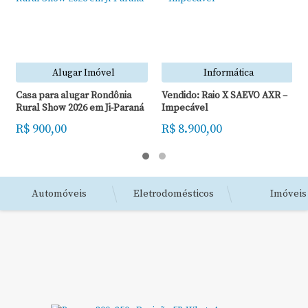
Alugar Imóvel
Informática
Casa para alugar Rondônia
Vendido: Raio X SAEVO AXR –
Rural Show 2026 em Ji-Paraná
Impecável
R$ 900,00
R$ 8.900,00
Automóveis
Eletrodomésticos
Imóveis