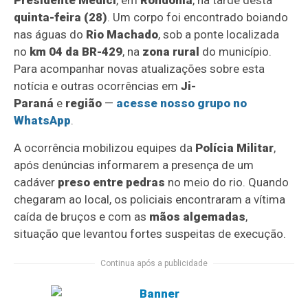
Presidente Médici
, em
Rondônia
, na tarde desta
quinta-feira (28)
. Um corpo foi encontrado boiando
nas águas do
Rio Machado
, sob a ponte localizada
no
km 04 da BR-429
, na
zona rural
do município.
Para acompanhar novas atualizações sobre esta
notícia e outras ocorrências em
Ji-
Paraná
e
região
—
acesse nosso grupo no
WhatsApp
.
A ocorrência mobilizou equipes da
Polícia Militar
,
após denúncias informarem a presença de um
cadáver
preso entre pedras
no meio do rio. Quando
chegaram ao local, os policiais encontraram a vítima
caída de bruços e com as
mãos algemadas
,
situação que levantou fortes suspeitas de execução.
Continua após a publicidade