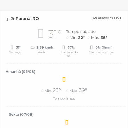
Ji-Paraná, RO
Atualizado às 18h08
31°
Tempo nublado
Mín.
22°
Máx.
38°
31°
2.69 km/h
37%
0% (0mm)
Sensação
Vento
Umidade do
Chance de chuva
ar
Amanhã (06/08)
23°
39°
Mín.
Máx.
Tempo limpo
Sexta (07/08)