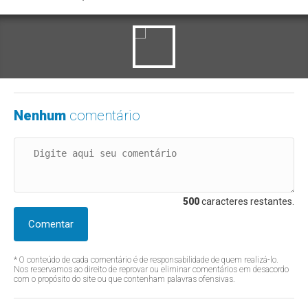
Nenhum
comentário
500
caracteres restantes.
Comentar
* O conteúdo de cada comentário é de responsabilidade de quem realizá-lo.
Nos reservamos ao direito de reprovar ou eliminar comentários em desacordo
com o propósito do site ou que contenham palavras ofensivas.