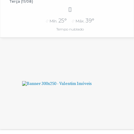
Terça (11/08)
25°
39°
Mín.
Máx.
Tempo nublado