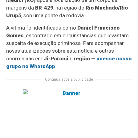
Médici (RO)
após a localização de um corpo às
margens da
BR-429
, na região do
Rio Machado/Rio
Urupá
, sob uma ponte da rodovia.
A vítima foi identificada como
Daniel Francisco
Gomes
, encontrado em circunstâncias que levantam
suspeita de execução criminosa. Para acompanhar
novas atualizações sobre esta notícia e outras
ocorrências em
Ji-Paraná
e
região
—
acesse nosso
grupo no WhatsApp
.
Continua após a publicidade