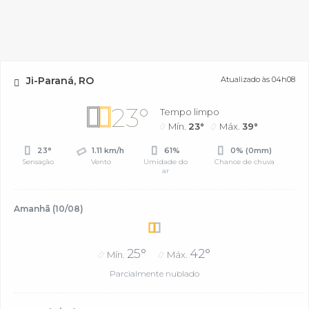
Ji-Paraná, RO
Atualizado às 04h08
23°
Tempo limpo
Mín.
23°
Máx.
39°
23°
1.11 km/h
61%
0% (0mm)
Sensação
Vento
Umidade do
Chance de chuva
ar
Amanhã (10/08)
25°
42°
Mín.
Máx.
Parcialmente nublado