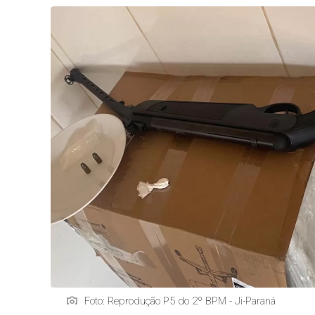
Foto: Reprodução P5 do 2º BPM - Ji-Paraná