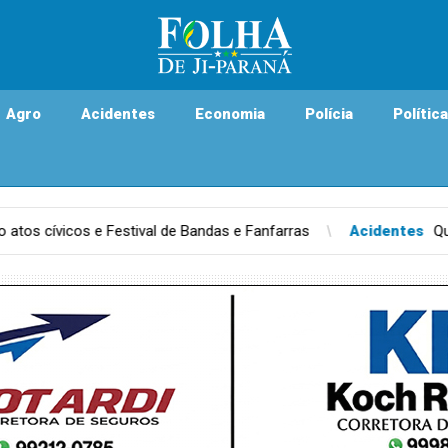
Agro
Acidentes
Economia
Polícia
Política
 Fanfarras
Acidentes
Quem eram as cinco vítimas quem morr