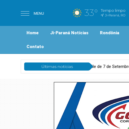
33°
Tempo limpo
MENU
Ji-Paraná, RO
Home
Ji-Paraná Notícias
Rondônia
Contato
a com desfile de 7 de Setembro atos cívicos e Festival de Bandas e
Últimas notícias