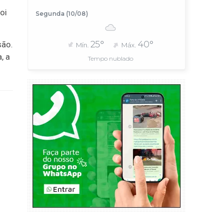
oi
Segunda (10/08)
25°
40°
são.
Mín.
Máx.
, a
Tempo nublado