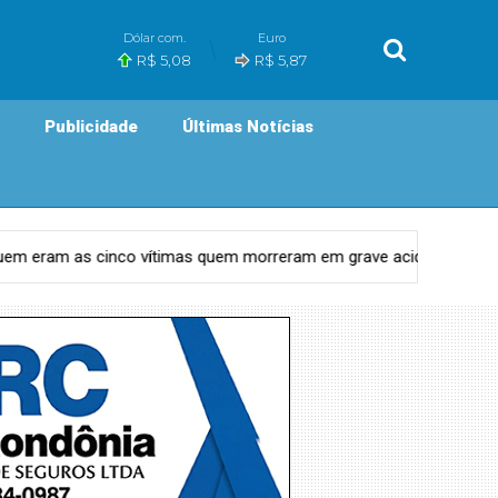
Dólar com.
Euro
R$ 5,08
R$ 5,87
Publicidade
Últimas Notícias
eram em grave acidente na BR-364 no trecho que liga Porto Velho 