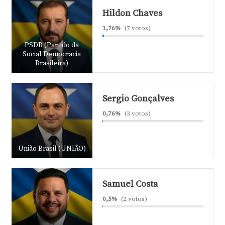
Hildon Chaves
1,76%
(7 votos)
PSDB (Partido da
Social Democracia
Brasileira)
Sergio Gonçalves
0,76%
(3 votos)
União Brasil (UNIÃO)
Samuel Costa
0,5%
(2 votos)