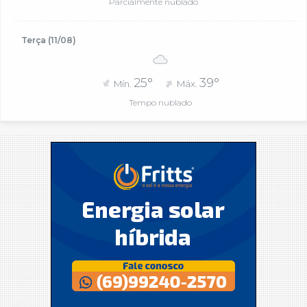
Parcialmente nublado
Terça (11/08)
25°
39°
Mín.
Máx.
Tempo nublado