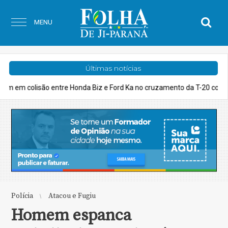
MENU
Últimas notícias
cruzamento da T-20 com a R. Teresina
Polícia
Vídeo: PRF apree
Polícia
Atacou e Fugiu
Homem espanca