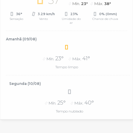
37°
Mín.
23°
Máx.
38°
36°
3.29 km/h
23%
0% (0mm)
Sensação
Vento
Umidade do
Chance de chuva
ar
Amanhã (09/08)
23°
41°
Mín.
Máx.
Tempo limpo
Segunda (10/08)
25°
40°
Mín.
Máx.
Tempo nublado